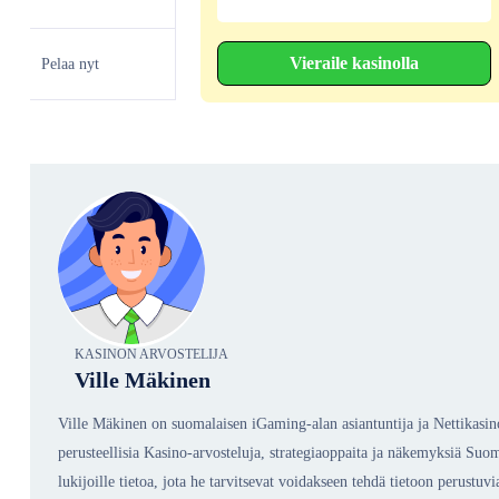
Vieraile kasinolla
Pelaa nyt
KASINON ARVOSTELIJA
Ville Mäkinen
Ville Mäkinen on suomalaisen iGaming-alan asiantuntija ja Nettikasino
perusteellisia Kasino-arvosteluja, strategiaoppaita ja näkemyksiä Suo
lukijoille tietoa, jota he tarvitsevat voidakseen tehdä tietoon perust