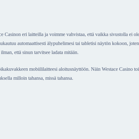
asinon eri laitteilla ja voimme vahvistaa, että vaikka sivustolla ei o
mukautuu automaattisesti älypuhelimesi tai tabletisi näytön kokoon, joten
ilman, että sinun tarvitsee ladata mitään.
 pikakuvakkeen mobiililaitteesi aloitusnäyttöön. Näin Westace Casino to
ksella milloin tahansa, missä tahansa.