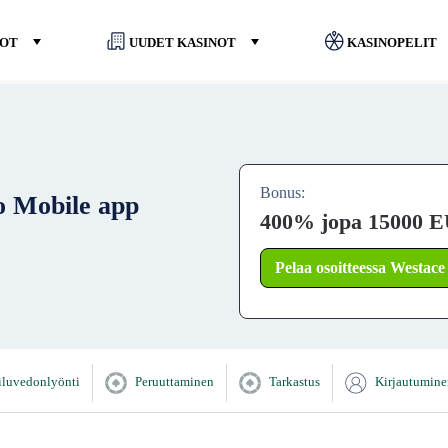
NOT
UUDET KASINOT
KASINOPELIT
Bonus:
o Mobile app
400% jopa 15000 EU
Pelaa osoitteessa Westace
luvedonlyönti
Peruuttaminen
Tarkastus
Kirjautumine