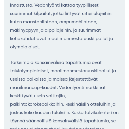
innostusta. Vedonlyönti kattaa tyypillisesti
suurimmat kilpailut, jotka liittyvät urheilulajeihin
kuten maastohiihtoon, ampumahiihtoon,
mäkihyppyyn ja alppilajeihin, ja suurimmat
kohokohdat ovat maailmanmestaruuskilpailut ja
olympialaiset.
Tärkeimpiä kansainvälisiä tapahtumia ovat
talviolympialaiset, maailmanmestaruuskilpailut ja
useissa paikoissa ja maissa järjestettävät
maailmancup-kaudet. Vedonlyöntimarkkinat
keskittyvät usein voittajiin,
palkintokorokepaikkoihin, keskinäisiin otteluihin ja
joskus koko kauden tuloksiin. Koska talvikalenteri on
täynnä säännöllisiä kansainvälisiä tapahtumia, se