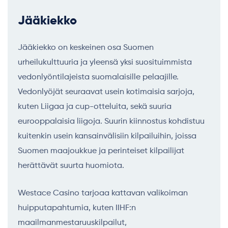
Jääkiekko
Jääkiekko on keskeinen osa Suomen
urheilukulttuuria ja yleensä yksi suosituimmista
vedonlyöntilajeista suomalaisille pelaajille.
Vedonlyöjät seuraavat usein kotimaisia sarjoja,
kuten Liigaa ja cup-otteluita, sekä suuria
eurooppalaisia liigoja. Suurin kiinnostus kohdistuu
kuitenkin usein kansainvälisiin kilpailuihin, joissa
Suomen maajoukkue ja perinteiset kilpailijat
herättävät suurta huomiota.
Westace Casino tarjoaa kattavan valikoiman
huipputapahtumia, kuten IIHF:n
maailmanmestaruuskilpailut,