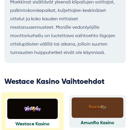
Markkinat sisältävät yleensä kilpailujen voittajat,
palkintokorokepaikat, kuljettajien keskinäiset
ottelut ja koko kauden mittaiset
mestaruusennusteet. Monille vedonlyöjille
moottoriurheilu on luotettava vaihtoehto liigojen
ottelupäivien välillä tai aikana, jolloin suurten
turnausten huippuhetket eivät ole käynnissä.
Westace Kasino Vaihtoehdot
AmunRa Kasino
Westace Kasino