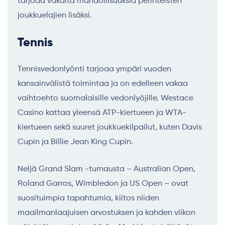
tarjoaa vakaita mahdollisuuksia perinteisten
joukkuelajien lisäksi.
Tennis
Tennisvedonlyönti tarjoaa ympäri vuoden
kansainvälistä toimintaa ja on edelleen vakaa
vaihtoehto suomalaisille vedonlyöjille. Westace
Casino kattaa yleensä ATP-kiertueen ja WTA-
kiertueen sekä suuret joukkuekilpailut, kuten Davis
Cupin ja Billie Jean King Cupin.
Neljä Grand Slam -turnausta – Australian Open,
Roland Garros, Wimbledon ja US Open – ovat
suosituimpia tapahtumia, kiitos niiden
maailmanlaajuisen arvostuksen ja kahden viikon