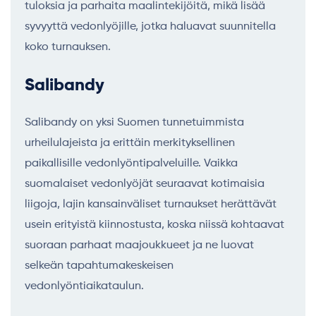
tuloksia ja parhaita maalintekijöitä, mikä lisää
syvyyttä vedonlyöjille, jotka haluavat suunnitella
koko turnauksen.
Salibandy
Salibandy on yksi Suomen tunnetuimmista
urheilulajeista ja erittäin merkityksellinen
paikallisille vedonlyöntipalveluille. Vaikka
suomalaiset vedonlyöjät seuraavat kotimaisia
liigoja, lajin kansainväliset turnaukset herättävät
usein erityistä kiinnostusta, koska niissä kohtaavat
suoraan parhaat maajoukkueet ja ne luovat
selkeän tapahtumakeskeisen
vedonlyöntiaikataulun.