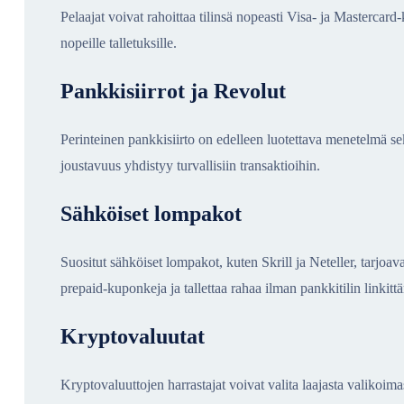
Pelaajat voivat rahoittaa tilinsä nopeasti Visa- ja Mastercard
nopeille talletuksille.
Pankkisiirrot ja Revolut
Perinteinen pankkisiirto on edelleen luotettava menetelmä sekä
joustavuus yhdistyy turvallisiin transaktioihin.
Sähköiset lompakot
Suositut sähköiset lompakot, kuten Skrill ja Neteller, tarjoav
prepaid-kuponkeja ja tallettaa rahaa ilman pankkitilin linkittä
Kryptovaluutat
Kryptovaluuttojen harrastajat voivat valita laajasta valik