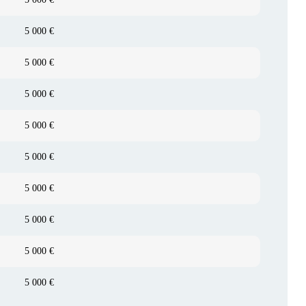
5 000 €
5 000 €
5 000 €
5 000 €
5 000 €
5 000 €
5 000 €
5 000 €
5 000 €