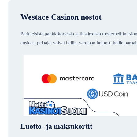
Westace Casinon nostot
Perinteisistä pankkikorteista ja tilisiirroista moderneihin e-
ansiosta pelaajat voivat hallita varojaan helposti heille parha
Luotto- ja maksukortit