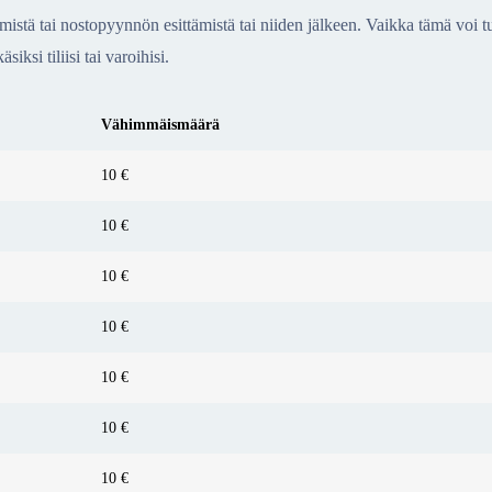
stä tai nostopyynnön esittämistä tai niiden jälkeen. Vaikka tämä voi tu
iksi tiliisi tai varoihisi.
Vähimmäismäärä
10 €
10 €
10 €
10 €
10 €
10 €
10 €