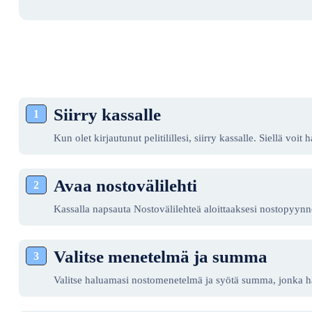
Siirry kassalle
1
Kun olet kirjautunut pelitilillesi, siirry kassalle. Siellä voit h
Avaa nostovälilehti
2
Kassalla napsauta Nostovälilehteä aloittaaksesi nostopyynn
Valitse menetelmä ja summa
3
Valitse haluamasi nostomenetelmä ja syötä summa, jonka ha