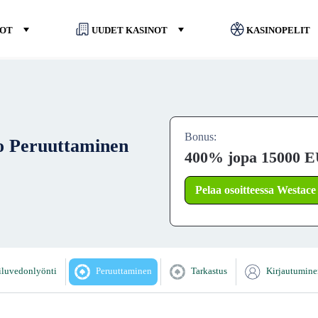
NOT
UUDET KASINOT
KASINOPELIT
Bonus:
o Peruuttaminen
400% jopa 15000 EU
Pelaa osoitteessa Westace
luvedonlyönti
Peruuttaminen
Tarkastus
Kirjautumine