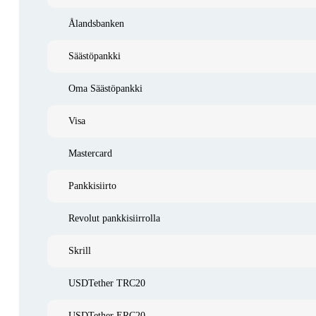
Ålandsbanken
Säästöpankki
Oma Säästöpankki
Visa
Mastercard
Pankkisiirto
Revolut pankkisiirrolla
Skrill
USDTether TRC20
USDTether ERC20