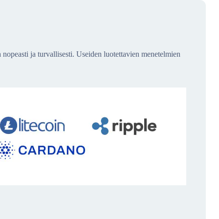
a nopeasti ja turvallisesti. Useiden luotettavien menetelmien