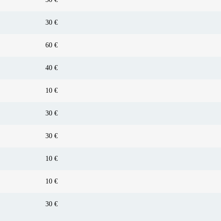
30 €
60 €
40 €
10 €
30 €
30 €
10 €
10 €
30 €