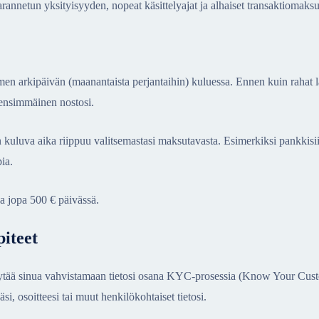
netun yksityisyyden, nopeat käsittelyajat ja alhaiset transaktiomaksu
lmen arkipäivän (maanantaista perjantaihin) kuluessa. Ennen kuin rahat l
 ensimmäinen nostosi.
kuluva aika riippuu valitsemastasi maksutavasta. Esimerkiksi pankkisii
ia.
aa jopa 500 € päivässä.
piteet
pyytää sinua vahvistamaan tietosi osana KYC-prosessia (Know Your Custo
äsi, osoitteesi tai muut henkilökohtaiset tietosi.