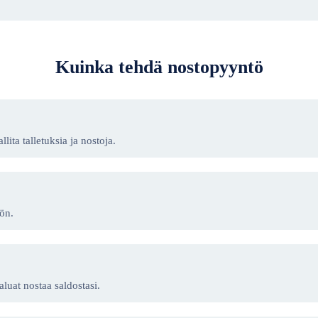
Kuinka tehdä nostopyyntö
allita talletuksia ja nostoja.
ön.
luat nostaa saldostasi.