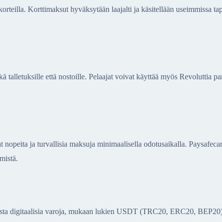
-korteilla. Korttimaksut hyväksytään laajalti ja käsitellään useimmissa t
 talletuksille että nostoille. Pelaajat voivat käyttää myös Revoluttia pa
at nopeita ja turvallisia maksuja minimaalisella odotusaikalla. Paysafeca
mistä.
oimasta digitaalisia varoja, mukaan lukien USDT (TRC20, ERC20, BEP20