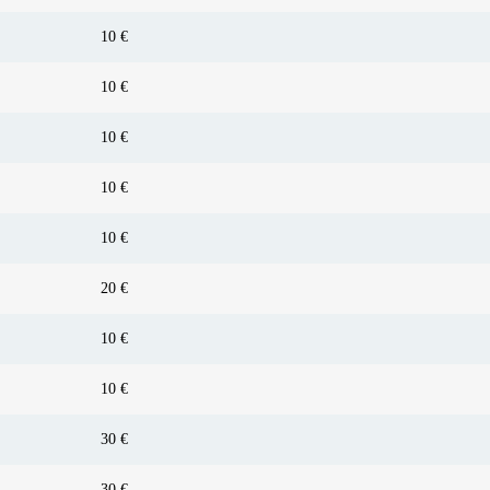
10 €
10 €
10 €
10 €
10 €
20 €
10 €
10 €
30 €
30 €